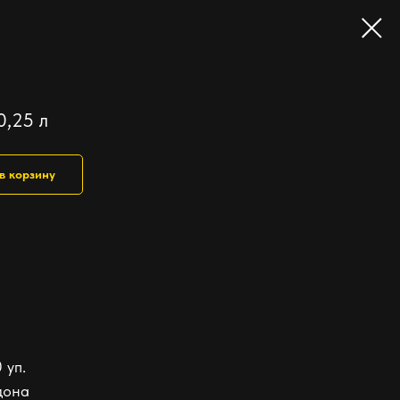
0,25 л
в корзину
.
 уп.
дона